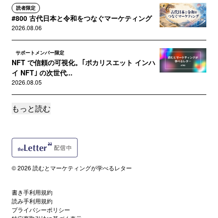
読者限定
#800 古代日本と令和をつなぐマーケティング
2026.08.06
サポートメンバー限定
NFT で信頼の可視化。｢ポカリスエット インハ
イ NFT｣ の次世代...
2026.08.05
もっと読む
サポートメンバー限定
Apple ティム･クックの功績に見る ｢貞観政要｣
の守成リーダー
2026.08.04
サポートメンバー限定
© 2026 読むとマーケティングが学べるレター
花王･ファミマ･牛乳協会に学ぶ、対症療法から
根治療法へ導くインサイト発...
2026.08.03
書き手利用規約
読み手利用規約
プライバシーポリシー
読者限定