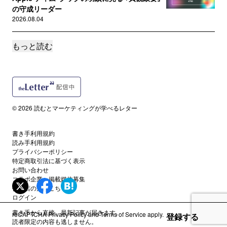
の守成リーダー
2026.08.04
もっと読む
サポートメンバー限定
花王･ファミマ･牛乳協会に学ぶ、対症療法から
根治療法へ導くインサイト発...
2026.08.03
読者限定
© 2026 読むとマーケティングが学べるレター
リスくんのマーケティング物語 #17
2026.08.02
書き手利用規約
読み手利用規約
サポートメンバー限定
プライバシーポリシー
小型スーパー ｢まいばすけっと｣ に学ぶ戦略の要
特定商取引法に基づく表示
諦。｢やらないこと｣ ...
お問い合わせ
コラボ企業・掲載媒体募集
2026.07.31
代理店の方はこちら
ログイン
読者限定
書き手から直接、最新記事が届きます。
reCAPTCHA
Privacy Policy
and
Terms of Service
apply.
登録する
#795 マーケのおもしろさは ｢価値の再定義｣ に
読者限定の内容も逃しません。