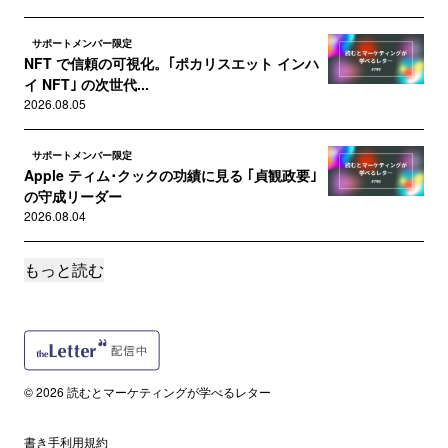
サポートメンバー限定
NFT で信頼の可視化。｢ポカリスエット インハ
イ NFT｣ の次世代...
2026.08.05
サポートメンバー限定
Apple ティム･クックの功績に見る ｢貞観政要｣
の守成リーダー
2026.08.04
もっと読む
サポートメンバー限定
花王･ファミマ･牛乳協会に学ぶ、対症療法から
根治療法へ導くインサイト発...
2026.08.03
読者限定
© 2026 読むとマーケティングが学べるレター
リスくんのマーケティング物語 #17
2026.08.02
書き手利用規約