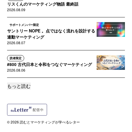
リスくんのマーケティング物語 最終話
2026.08.09
サポートメンバー限定
サントリー NOPE 。点ではなく流れを設計する
連動マーケティング
2026.08.07
読者限定
#800 古代日本と令和をつなぐマーケティング
2026.08.06
もっと読む
サポートメンバー限定
NFT で信頼の可視化。｢ポカリスエット インハ
イ NFT｣ の次世代...
2026.08.05
サポートメンバー限定
© 2026 読むとマーケティングが学べるレター
Apple ティム･クックの功績に見る ｢貞観政要｣
の守成リーダー