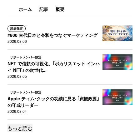
ホーム
記事
概要
読者限定
#800 古代日本と令和をつなぐマーケティング
2026.08.06
サポートメンバー限定
NFT で信頼の可視化。｢ポカリスエット インハ
イ NFT｣ の次世代...
2026.08.05
サポートメンバー限定
Apple ティム･クックの功績に見る ｢貞観政要｣
の守成リーダー
2026.08.04
もっと読む
サポートメンバー限定
花王･ファミマ･牛乳協会に学ぶ、対症療法から