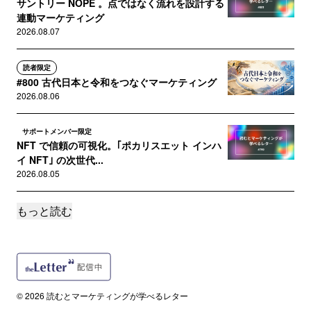
サントリー NOPE 。点ではなく流れを設計する
連動マーケティング
2026.08.07
読者限定
#800 古代日本と令和をつなぐマーケティング
2026.08.06
サポートメンバー限定
NFT で信頼の可視化。｢ポカリスエット インハ
イ NFT｣ の次世代...
2026.08.05
もっと読む
サポートメンバー限定
Apple ティム･クックの功績に見る ｢貞観政要｣
の守成リーダー
2026.08.04
サポートメンバー限定
© 2026 読むとマーケティングが学べるレター
花王･ファミマ･牛乳協会に学ぶ、対症療法から