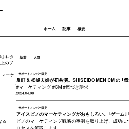
ー
ホーム
記事
概要
学ぶレタ
新着
人気
以上のブ
、マーケ
サポートメンバー限定
反町 & 松嶋夫婦が初共演。SHISEIDO MEN CM の ｢気づ
#マーケティング #CM #気づき訴求
2024.04.08
サポートメンバー限定
アイスピノのマーケティングがおもしろい。｢ゲーム｣ ｢パッ
ピノのマーケティング戦略の事例を取り上げ、成功に
なる
ロセスを解説します。
登録