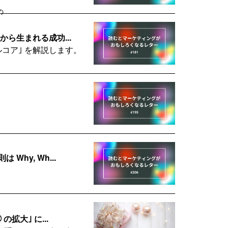
の
ら生まれる成功...
コア｣ を解説します。
hy, Wh...
拡大｣ に...