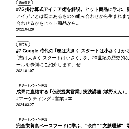
読者限定
#75 掛け算式アイデア術を解説。ヒット商品に学ぶ
アイデアとは既にあるものの組み合わせから生まれます
合わせるかをヒット商品から...
2022.04.28
誰でも
#7 Google 時代の ｢志は大きく スタートは小さく｣ から
｢志は大きく スタートは小さく｣ を、20世紀の歴史的な演説と
ールを事例にご紹介します。ぜ...
2021.01.07
サポートメンバー限定
成果に直結する ｢仮説提案営業｣ 実践講座 (城野えん) 。
#マーケティング #営業 #本
2024.03.27
サポートメンバー限定
完全栄養食ベースフードに学ぶ、"余白" "文脈理解" "双方