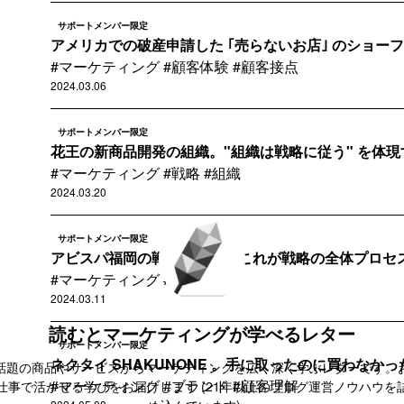
サポートメンバー限定
アメリカでの破産申請した ｢売らないお店｣ のショーフィ
#マーケティング #顧客体験 #顧客接点
2024.03.06
サポートメンバー限定
花王の新商品開発の組織。"組織は戦略に従う" を体現す
#マーケティング #戦略 #組織
2024.03.20
サポートメンバー限定
アビスパ福岡の戦略的投資。これが戦略の全体プロセ
#マーケティング #戦略
2024.03.11
読むとマーケティングが学べるレター
サポートメンバー限定
ネクタイ SHAKUNONE 。手に取ったのに買わなかった
話題の商品やサービスからマーケティングを広く深く学ぶレターです。
#マーケティング #ブランド #顧客理解
仕事で活かせる学びをお届けします (21年以上のブログ運営ノウハウを