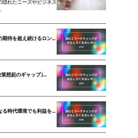
の隠れたニーズやビジネス
.
待を超え続けるロン...
想起のギャップ｣...
時代環境でも利益を...