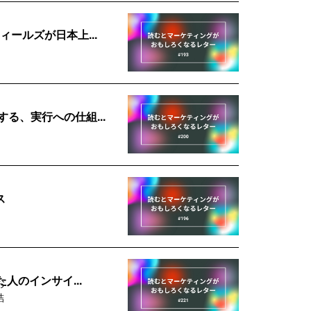
ールズが日本上...
る、実行への仕組...
ス
人のインサイ...
お
詰