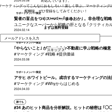
め込んでいます) 。
2024.05.08
マーケティングってこんなにおもしろい！楽しく学ぶ、マーケティング
醍醐味。ぜひ登録をしてみてください！
サポートメンバー限定
賢者の盲点をつくスーパー ｢まるおか｣ 。非合理な戦略か
1,000 ~ 5,000 人が登録中
ユニークなスーパーから戦略の肝となる ｢クリティカル
まずは無料登録
2024.02.14
登録
サポートメンバー限定
｢やらないこと｣ が鍵。のうか不動産に学ぶ戦略の極意
スキップ
#マーケティング #戦略 #提供価値
2024.03.08
サポートメンバー限定
アサヒ ホワイトビール。成功するマーケティングの法則は W
#マーケティング #Whyからはじめる
2024.04.03
誰でも
#34 あのヒット商品を分析解説。ヒットの秘密は ｢◯◯ の