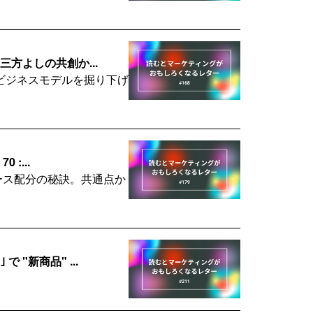
方よしの共創か...
ビジネスモデルを掘り下げ
:...
ソース配分の秘訣。共通点か
"新商品" ...